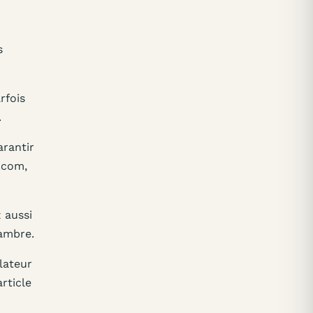
s
rfois
.
arantir
i.com,
 aussi
hambre.
lateur
rticle