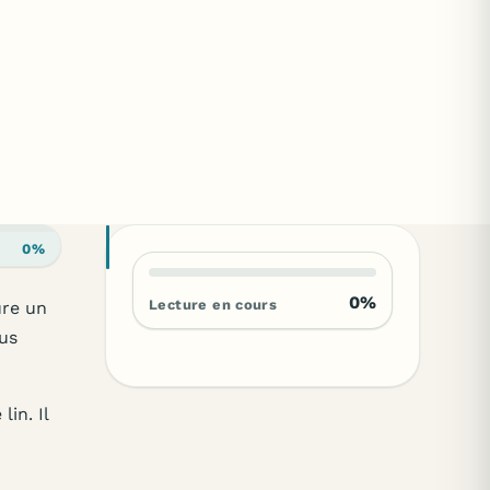
0%
0%
Lecture en cours
ure un
us
in. Il