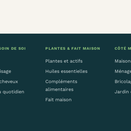
OIN DE SOI
PLANTES & FAIT MAISON
CÔTÉ 
Plantes et actifs
Maison
isage
Huiles essentielles
Ménage
 cheveux
Compléments
Bricola
alimentaires
u quotidien
Jardin 
Fait maison