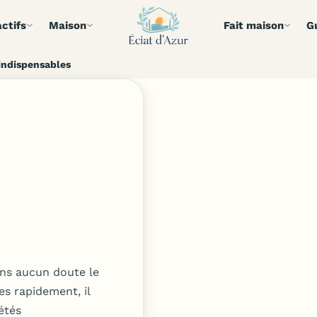
ctifs
Maison
Fait maison
G
 indispensables
ans aucun doute le
es rapidement, il
étés