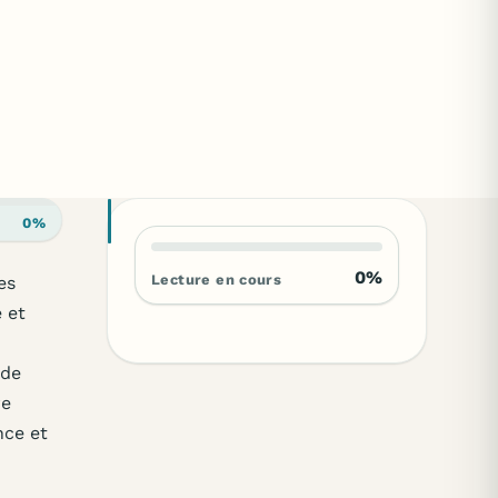
0%
0%
Lecture en cours
es
é et
 de
re
nce et