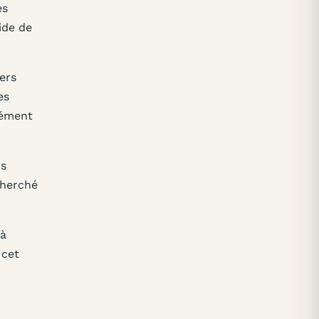
es
ide de
ers
es
mément
us
cherché
 à
 cet