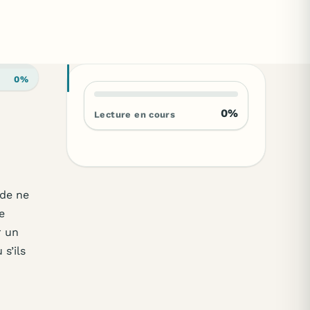
0%
0%
Lecture en cours
 de ne
e
r un
 s’ils