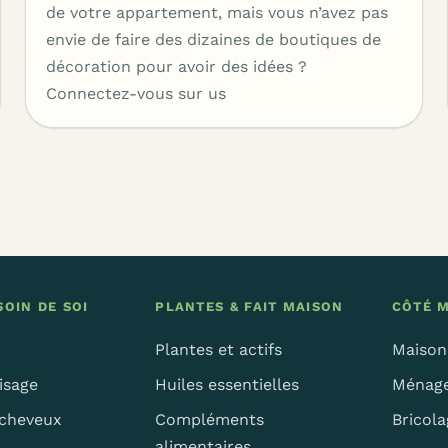
de votre appartement, mais vous n’avez pas
envie de faire des dizaines de boutiques de
décoration pour avoir des idées ?
Connectez-vous sur us
OIN DE SOI
PLANTES & FAIT MAISON
CÔTÉ 
Plantes et actifs
Maison
isage
Huiles essentielles
Ménage
 cheveux
Compléments
Bricola
alimentaires